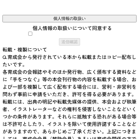
個人情報の取扱い
個人情報の取扱いについて同意する
送信確認
転載・複製について
Q.育成会から発行されている本から転載またはコピー配布し
たいです。
各育成会の会報誌やそのほか発行物、広く頒布する資料など
に『手をつなぐ』等の本会刊行物の内容を転載する場合、お
よび一部を複製して広く配布する場合には、営利・非営利を
問わず事前に申請をいただき、許可を得る必要があります。
転載には、出典の明記や転載先媒体の提供、本会および執筆
者、イラストレーターなどの権利を侵害しないことなどいく
つかの条件があります。それらに抵触する恐れがある場合等
は不許可としたり、イラストを除いて使用許諾することなど
がありますので、あらかじめご了承ください。上記につきま
しては、育成会会員（賛助会員）あるいは育成会関係の方で