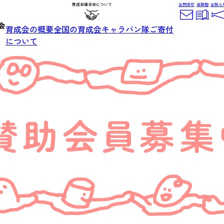
育成会連合会について
お問合せ
出版物
お知ら
育成会の概要
全国の育成会
キャラバン隊
ご寄付
について