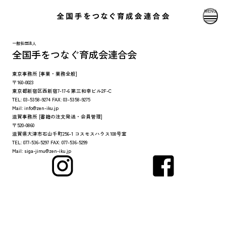
MENU
一般社団法人
全国手をつなぐ育成会連合会
東京事務所
[事業・業務全般]
〒160-0023
東京都新宿区西新宿7-17-6 第三和幸ビル2F-C
TEL:
03-5358-9274
FAX:
03-5358-9275
Mail:
info@zen-iku.jp
滋賀事務所
[書籍の注文発送・会員管理]
〒520-0860
滋賀県大津市石山千町256-1 コスモスハウス108号室
TEL:
077-536-5297
FAX:
077-536-5299
Mail:
siga-jimu@zen-iku.jp