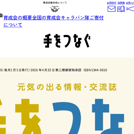
育成会連合会について
お問合せ
出版物
お知ら
育成会の概要
全国の育成会
キャラバン隊
ご寄付
について