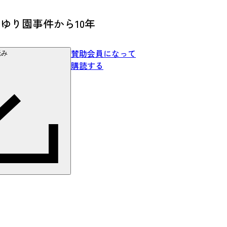
ゆり園事件から10年
賛助会員になって
読み
購読する