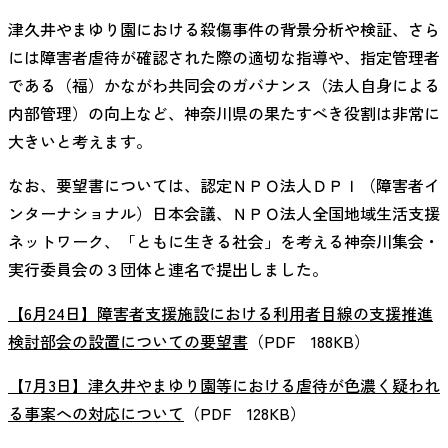
津久井やまゆり園における殺傷事件の背景分析や検証、さら
には障害者虐待が確認された際の適切な指導や、指定管理者
である（福）かながわ共同会のガバナンス（法人自身による
内部管理）の向上など、神奈川県の果たすべき役割は非常に
大きいと考えます。
なお、要望書については、認定ＮＰＯ法人ＤＰＩ（障害者イ
ンターナショナル）日本会議、ＮＰＯ法人全国地域生活支援
ネットワーク、「ともに生きる社会」を考える神奈川集会・
実行委員会の３団体と連名で提出しました。
【6月24日】障害者支援施設における利用者目線の支援推進
検討部会の設置についての要望書
（PDF 188KB）
【7月3日】津久井やまゆり園等における虐待が色濃く疑われ
る事案への対応について
（PDF 128KB）