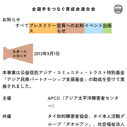
MENU
お知らせ
すべて
プレスリリー
会員へのお知
イベント
出版
ス
らせ
2013年9月1日
本事業は公益信託アジア・コミュニティ・トラスト特別基金
「アジア民衆パートナーシップ支援基金」の助成を受けて実
施されました。
主催
APCD（アジア太平洋障害者センタ
ー）
共催
タイ知的障害者協会、タイ本人活動グ
ループ「ダオルアン」、社会福祉法人