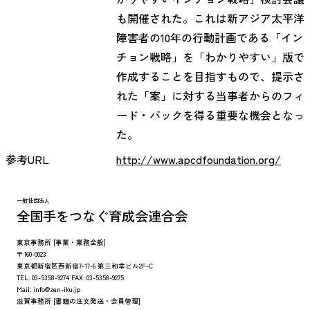
も開催された。これは新アジア太平洋
障害者の10年の行動計画である「イン
チョン戦略」を「わかりやすい」版で
作成することを目指すもので、提示さ
れた「案」に対する当事者からのフィ
ード・バックを得る重要な機会となっ
た。
参考URL
http://www.apcdfoundation.org/
一般社団法人
全国手をつなぐ育成会連合会
東京事務所
[事業・業務全般]
〒160-0023
東京都新宿区西新宿7-17-6 第三和幸ビル2F-C
TEL:
03-5358-9274
FAX:
03-5358-9275
Mail:
info@zen-iku.jp
滋賀事務所
[書籍の注文発送・会員管理]