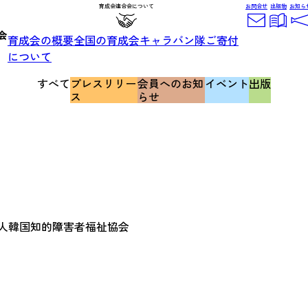
育成会連合会について
お問合せ
出版物
お知ら
育成会の概要
全国の育成会
キャラバン隊
ご寄付
について
すべて
プレスリリー
会員へのお知
イベント
出版
ス
らせ
法人韓国知的障害者福祉協会