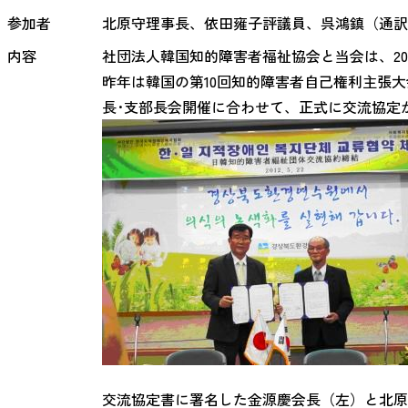
参加者
北原守理事長、依田雍子評議員、呉鴻鎮（通訳
内容
社団法人韓国知的障害者福祉協会と当会は、20
昨年は韓国の第10回知的障害者自己権利主張
長･支部長会開催に合わせて、正式に交流協定
交流協定書に署名した金源慶会長（左）と北原