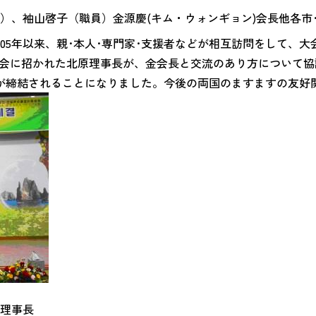
）、袖山啓子（職員）金源慶(キム・ウォンギョン)会長他各市
05年以来、親･本人･専門家･支援者などが相互訪問をして、
大会に招かれた北原理事長が、金会長と交流のあり方について協
が締結されることになりました。今後の両国のますますの友好
理事長