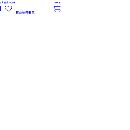
せ
育成会の保険
カート
賛助会員募集