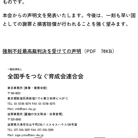
ものです。
本会からの声明文を発表いたします。今後は、一刻も早い国
としての謝罪と損害賠償が行われることを強く望みます。
強制不妊最高裁判決を受けての声明
（PDF 78KB）
一般社団法人
全国手をつなぐ育成会連合会
東京事務所
[事業・業務全般]
〒160-0023
東京都新宿区西新宿7-17-6 第三和幸ビル2F-C
TEL:
03-5358-9274
FAX:
03-5358-9275
Mail:
info@zen-iku.jp
滋賀事務所
[書籍の注文発送・会員管理]
〒520-0860
滋賀県大津市石山千町256-1 コスモスハウス108号室
TEL:
077-536-5297
FAX:
077-536-5299
Mail:
siga-jimu@zen-iku.jp