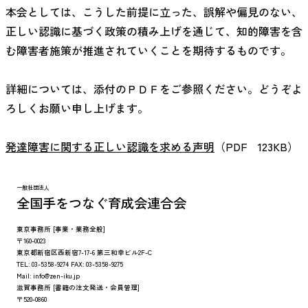
本会としては、こうした前提に立った、誤解や偏見のない、
正しい認識に基づく政策の積み上げを通じて、知的障害を含
む障害者施策が推進されていくことを期待するものです。
詳細については、添付のＰＤＦをご参照ください。どうぞよ
ろしくお願い申し上げます。
発達障害に関する正しい認識を求める声明
（PDF 123KB）
一般社団法人
全国手をつなぐ育成会連合会
東京事務所
[事業・業務全般]
〒160-0023
東京都新宿区西新宿7-17-6 第三和幸ビル2F-C
TEL:
03-5358-9274
FAX:
03-5358-9275
Mail:
info@zen-iku.jp
滋賀事務所
[書籍の注文発送・会員管理]
〒520-0860