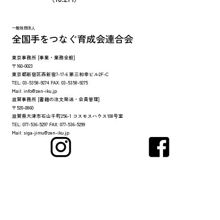
一般社団法人
全国手をつなぐ育成会連合会
東京事務所
[事業・業務全般]
〒160-0023
東京都新宿区西新宿7-17-6 第三和幸ビル2F-C
TEL:
03-5358-9274
FAX:
03-5358-9275
Mail:
info@zen-iku.jp
滋賀事務所
[書籍の注文発送・会員管理]
〒520-0860
滋賀県大津市石山千町256-1 コスモスハウス108号室
TEL:
077-536-5297
FAX:
077-536-5299
Mail:
siga-jimu@zen-iku.jp