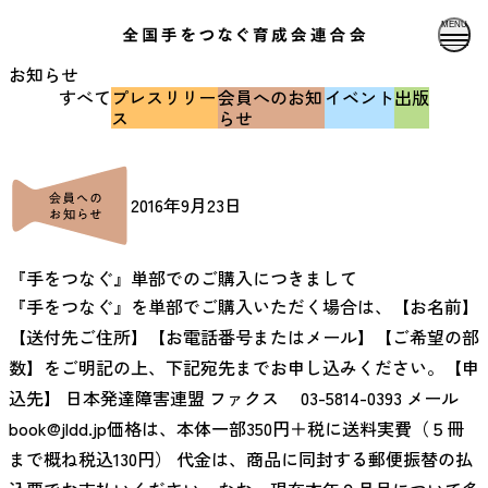
MENU
お知らせ
すべて
プレスリリー
会員へのお知
イベント
出版
ス
らせ
2016年9月23日
『手をつなぐ』単部でのご購入につきまして
『手をつなぐ』を単部でご購入いただく場合は、【お名前】
【送付先ご住所】【お電話番号またはメール】【ご希望の部
数】をご明記の上、下記宛先までお申し込みください。【申
込先】 日本発達障害連盟 ファクス 03-5814-0393 メール
book@jldd.jp価格は、本体一部350円＋税に送料実費（５冊
まで概ね税込130円） 代金は、商品に同封する郵便振替の払