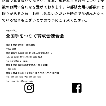
込票でお支払いください。なお、現在本年９月号について多
数のお問い合わせを受けております。単部販売用の部数には
限りがあるため、お申し込みいただいた時点で品切れとなっ
ている場合もございますので予めご了承ください。
一般社団法人
全国手をつなぐ育成会連合会
東京事務所
[事業・業務全般]
〒160-0023
東京都新宿区西新宿7-17-6 第三和幸ビル2F-C
TEL:
03-5358-9274
FAX:
03-5358-9275
Mail:
info@zen-iku.jp
滋賀事務所
[書籍の注文発送・会員管理]
〒520-0860
滋賀県大津市石山千町256-1 コスモスハウス108号室
TEL:
077-536-5297
FAX:
077-536-5299
Mail:
siga-jimu@zen-iku.jp