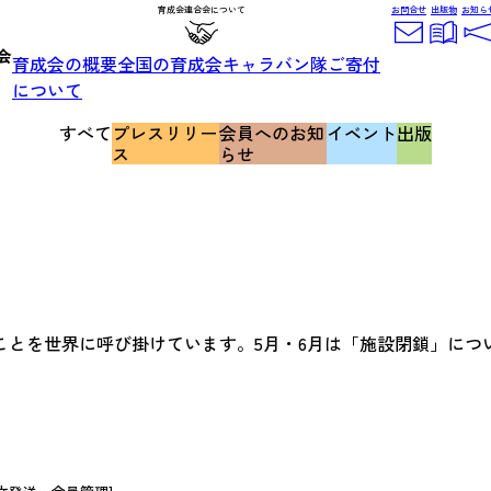
育成会連合会について
お問合せ
出版物
お知ら
育成会の概要
全国の育成会
キャラバン隊
ご寄付
について
すべて
プレスリリー
会員へのお知
イベント
出版
ス
らせ
ています。5月・6月は「施設閉鎖」についてです。 https://inclu