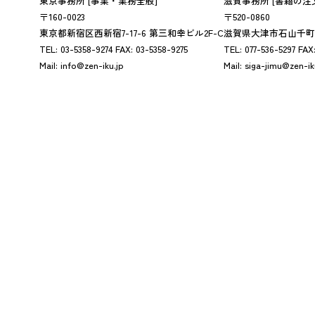
東京事務所
[事業・業務全般]
滋賀事務所
[書籍の注
〒160-0023
〒520-0860
東京都新宿区西新宿7-17-6 第三和幸ビル2F-C
滋賀県大津市石山千町25
TEL:
03-5358-9274
FAX:
03-5358-9275
TEL:
077-536-5297
FAX
Mail:
info@zen-iku.jp
Mail:
siga-jimu@zen-ik