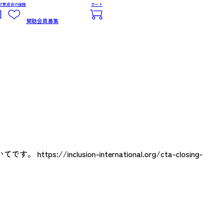
せ
育成会の保険
カート
賛助会員募集
sion-international.org/cta-closing-