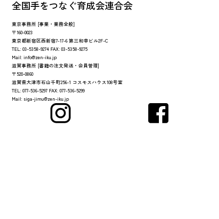
全国手をつなぐ育成会連合会
東京事務所
[事業・業務全般]
〒160-0023
東京都新宿区西新宿7-17-6 第三和幸ビル2F-C
TEL:
03-5358-9274
FAX:
03-5358-9275
Mail:
info@zen-iku.jp
滋賀事務所
[書籍の注文発送・会員管理]
〒520-0860
滋賀県大津市石山千町256-1 コスモスハウス108号室
TEL:
077-536-5297
FAX:
077-536-5299
Mail:
siga-jimu@zen-iku.jp